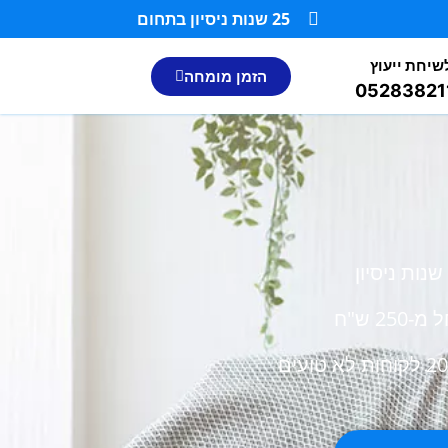
25 שנות ניסיון בתחום
שיחת ייעוץ
הזמן מומחה
05283821
-250 ש"ח
 לא טועים