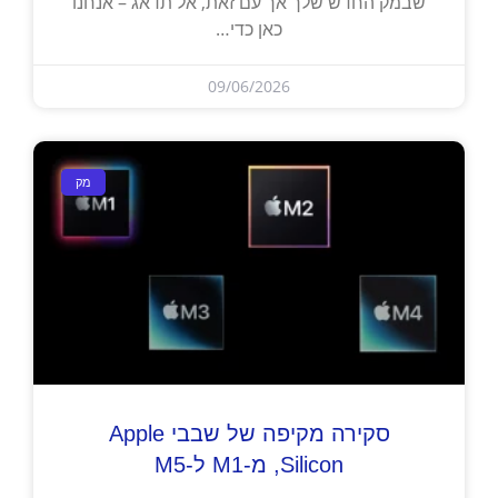
שבמק החדש שלך אך עם זאת, אל תדאג – אנחנו
כאן כדי…
09/06/2026
מק
סקירה מקיפה של שבבי Apple
Silicon, מ-M1 ל-M5