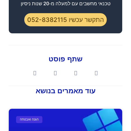
טכנאי מחשבים עם למעלה מ-20 שנות ניסיון
התקשר עכשיו 052-8382115​
שתף פוסט
עוד מאמרים בנושא
הגנה ואבטחה