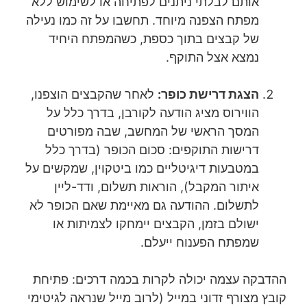
אותם לבלתי ניתנים לפתיחה או לשימוש ללא
מפתח הצפנה מיוחד. תחשבו על זה כמו נעילה
של קבצים בתוך כספת, כשהמפתח היחיד
נמצא אצל התוקף.
הצגת דרישת כופר:
לאחר שהקבצים הוצפנו,
הווירוס מציג הודעה לקורבן, בדרך כלל על
המסך הראשי של המחשב, שבה מפורטים
דרישות התוקפים: סכום הכופר (בדרך כלל
במטבעות דיגיטליים כמו ביטקוין, שמקשים על
איתור המקבל), הוראות תשלום, ודד-ליין
לתשלום. ההודעה גם מאיימת שאם הכופר לא
ישולם בזמן, הקבצים יימחקו לצמיתות או
שמפתח הפענוח ייעלם.
ההדבקה עצמה יכולה לקרות בכמה דרכים: פתיחת
קובץ מצורף זדוני במייל (לרוב מייל שנראה לגיטימי