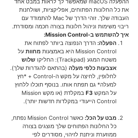
ההפעלה macOS שמאפשר לך לראות במבט אחד
את כל החלונות הפתוחים, אפליקציות, ושולחנות
העבודה שלך. זוהי הדרך של Mac להתמודד עם
ריבוי משימות וניהול חלונות בצורה חכמה ומסודרת.
איך להשתמש ב-Mission Control:
הפעלה:
הדרך הנפוצה ביותר לפתוח את
Mission Control היא באמצעות
מחוות
על
משטח המגע (Trackpad): החליקו
שלוש
אצבעות כלפי מעלה
(בהתאם להגדרות שלך).
לחלופין, לחיצה על מקש ה-Control + *חץ
למעלה* גם תפתח אותו. בנוסף תוכלו ללחוץ
על המקש
F3
במקלדת (או מקש Mission
Control הייעודי במקלדות חדשות יותר).
מבט על הכל:
כאשר Mission Control נפתח,
כל החלונות הפתוחים שלך מוצגים בצורה
ממוזערת וניתנת לזיהוי, מסודרים לפי