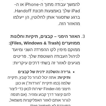
להמשך עבודה מתוך ה-iPhone או ה-
iPad שלך באמצעות תכונת Handoff.
ברגע שתסגור אותן לחלוטין, הן ייעלמו
מהאזור הזה.
האזור הימני – קבצים, תיקיות וחלונות
ממוזערים (Files, Windows & Trash):
ממוקם מימין לקו ההפרדה השני ומיועד
לניהול העבודה השוטפת שלך. פריטים
מגיעים לאזור זה בשתי דרכים עיקריות:
גרירה והשלכה ידנית של קבצים
ותיקיות:
אתה יכול לגרור כל קובץ, תיקייה
שלמה (כמו תיקיית "הורדות") או כונן
חיצוני מה-Finder ישירות לכאן כדי ליצור
להם קיצור דרך קבוע ומהיר. (אם תנסה
לגרור אותם לאזור האפליקציות משמאל,
המערכת לא תאפשר זאת).